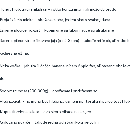
Tonus hleb, ajvar i mladi sir – retko konzumiram, ali može da prođe
Proja i kiselo mleko – obožavam oba, jedem skoro svakog dana
Lanene pločice i jogurt – kupim one sa lukom, suve su ali ukusne
Barene pileće virsle i kuvana jaja (po 2-3kom) – takođe mi je ok, ali retko
podnevna užina:
Neka voćka – jabuka ili češće banana. nisam Apple fan, ali banane oboža
ak:
Sve vrste mesa (200-300g) – obožavam i pridržavam se.
Hleb izbaciti – ne mogu bez hleba pa uzmem npr tortilju ili parče tost hle
Kupus ili zelena salata – ovo skoro nikada nisam jeo
Grilovano povrće – takođe jedna od stvari koju ne volim