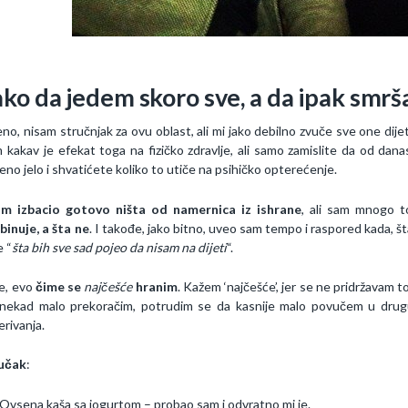
ko da jedem skoro sve, a da ipak smr
eno, nisam stručnjak za ovu oblast, ali mi jako debilno zvuče sve one di
 kakav je efekat toga na fizičko zdravlje, ali samo zamislite da od dana
jeno jelo i shvatićete koliko to utiče na psihičko opterećenje.
am izbacio gotovo ništa od namernica iz ishrane
, ali sam mnogo to
inuje, a šta ne
. I takođe, jako bitno, uveo sam tempo i raspored kada, šta
 “
šta bih sve sad pojeo da nisam na dijeti
“.
e, evo
čime se
najčešće
hranim
. Kažem ‘najčešće’, jer se ne pridržavam t
nekad malo prekoračim, potrudim se da kasnije malo povučem u drug
erivanja.
učak
:
Ovsena kaša sa jogurtom – probao sam i odvratno mi je.