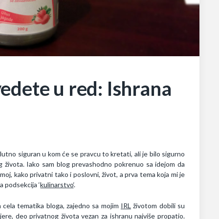
edete u red: Ishrana
tno siguran u kom će se pravcu to kretati, ali je bilo sigurno
og života. Iako sam blog prevashodno pokrenuo sa idejom da
j, kako privatni tako i poslovni, život, a prva tema koja mi je
a podsekcija ‘
kulinarstvo
‘.
im cela tematika bloga, zajedno sa mojim
IRL
životom dobili su
jere, deo privatnog života vezan za ishranu najviše propatio.