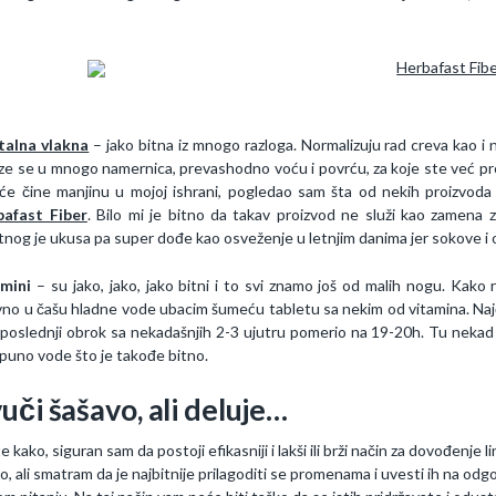
talna vlakna
– jako bitna iz mnogo razloga. Normalizuju rad creva kao i nj
ze se u mnogo namernica, prevashodno voću i povrću, za koje ste već proč
će čine manjinu u mojoj ishrani, pogledao sam šta od nekih proizvoda 
bafast Fiber
. Bilo mi je bitno da takav proizvod ne služi kao zamen
atnog je ukusa pa super dođe kao osveženje u letnjim danima jer sokove 
mini
– su jako, jako, jako bitni i to svi znamo još od malih nogu. Kak
no u čašu hladne vode ubacim šumeću tabletu sa nekim od vitamina. Najče
poslednji obrok sa nekadašnjih 2-3 ujutru pomerio na 19-20h. Tu nekad (
 puno vode što je takođe bitno.
uči šašavo, ali deluje…
 kako, siguran sam da postoji efikasniji i lakši ili brži način za dovođenje l
o, ali smatram da je najbitnije prilagoditi se promenama i uvesti ih na odgov