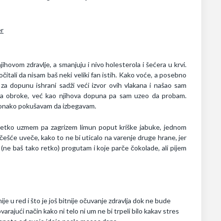
ihovom zdravlje, a smanjuju i nivo holesterola i šećera u krvi.
itali da nisam baš neki veliki fan istih. Kako voće, a posebno
za dopunu ishrani sadži veći izvor ovih vlakana i našao sam
a za obroke, već kao njihova dopuna pa sam uzeo da probam.
i onako pokušavam da izbegavam.
o retko uzmem pa zagrizem limun poput kriške jabuke, jednom
šće uveče, kako to ne bi uticalo na varenje druge hrane, jer
ne baš tako retko) progutam i koje parče čokolade, ali pijem
inije u red i što je još bitnije očuvanje zdravlja dok ne bude
arajući način kako ni telo ni um ne bi trpeli bilo kakav stres