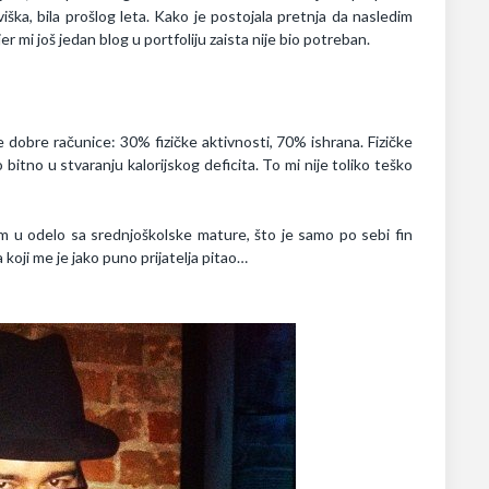
viška, bila prošlog leta. Kako je postojala pretnja da nasledim
r mi još jedan blog u portfoliju zaista nije bio potreban.
dobre računice: 30% fizičke aktivnosti, 70% ishrana. Fizičke
 bitno u stvaranju kalorijskog deficita. To mi nije toliko teško
u odelo sa srednjoškolske mature, što je samo po sebi fin
 koji me je jako puno prijatelja pitao…