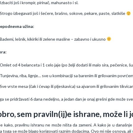
Izbaciti još i krompir, pirinač, mahunasto i sl.
Strogo izbegavati još i šećere, brašno, sokove, pekare, paste, slatkiše
lepodnevna užina:
Bademi, lešnik, kikiriki ili zelene masline – zabavno i ukusno
era:
Omlet od 4 belanceta i 1 celo jaje (po želji dodati ili malo sira, pečenice, š
Tunjevina, riba, lignje… sve u kombinaciji sa barenim ili grilovanim povrće
Sve vrste mesa (čak i ćevap ili pljeskavica) sa ajvarom ili grilovanim tikvi
a se pridržavati 6 dana nedeljno, a jedan dan je onaj grešni gde može sv
bro, sem praviln(ij)e ishrane, može li 
e kako, pravilnu ishranu ne može ništa da zameni. A kako je u današnje 
a toga se može blago korigovati raznim dodacima. Ovo mi nije osnova, ali