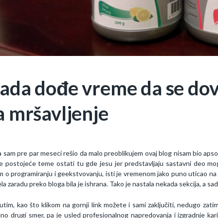
ada dođe vreme da se dov
a mršavljenje
 sam pre par meseci rešio da malo preoblikujem ovaj blog nisam bio apsolu
e postojeće teme ostati tu gde jesu jer predstavljaju sastavni deo m
m o programiranju i geekstvovanju, isti je vremenom jako puno uticao na mo
la zaradu preko bloga bila je ishrana. Tako je nastala nekada sekcija, a sad
tim, kao što klikom na gornji link možete i sami zaključiti, nedugo zat
lno drugi smer, pa je usled profesionalnog napredovanja i izgradnje kari