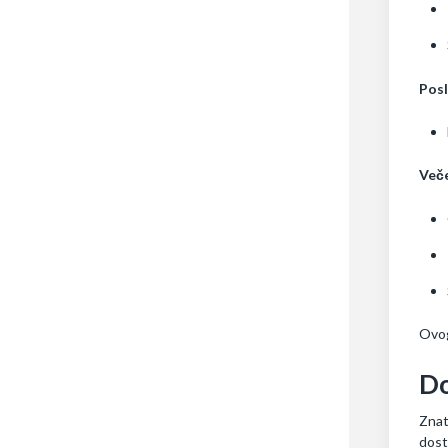
Pos
Več
Ovog
Do
Znat
dost