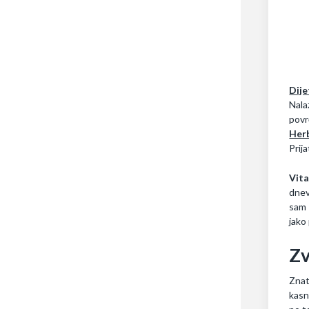
Dije
Nala
povr
Her
Prij
Vita
dnev
sam 
jako
Zv
Znate
kasn