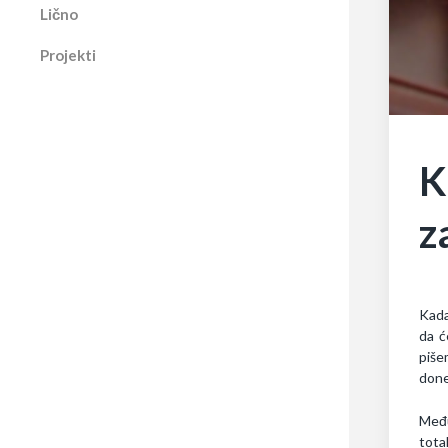
Lično
Projekti
K
z
Kada
da ć
piše
done
Među
tota