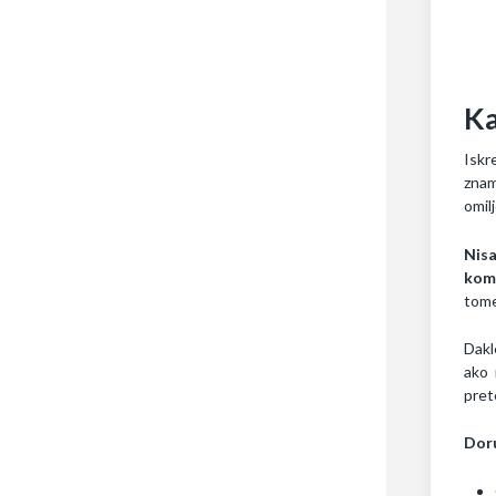
Ka
Iskr
znam
omil
Nis
komb
tome
Dakl
ako 
pret
Dor