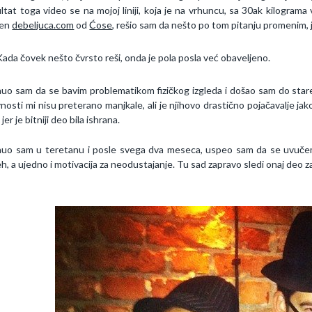
ltat toga video se na mojoj liniji, koja je na vrhuncu, sa 30ak kilograma 
en
debeljuca.com
od
Ćose
, rešio sam da nešto po tom pitanju promenim, je
Kada čovek nešto čvrsto reši, onda je pola posla već obaveljeno.
uo sam da se bavim problematikom fizičkog izgleda i došao sam do stare 
vnosti mi nisu preterano manjkale, ali je njihovo drastično pojačavalje jako
 jer je bitniji deo bila ishrana.
uo sam u teretanu i posle svega dva meseca, uspeo sam da se uvučem 
h, a ujedno i motivacija za neodustajanje. Tu sad zapravo sledi onaj deo za