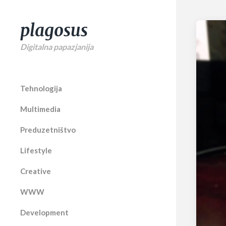
plagosus
Digitalna papazjanija
Tehnologija
Multimedia
Preduzetništvo
Lifestyle
Creative
WWW
Development