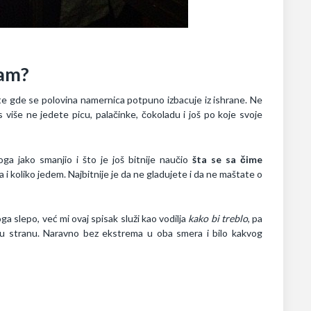
šam?
jete gde se polovina namernica potpuno izbacuje iz ishrane. Ne
s više ne jedete picu, palačinke, čokoladu i još po koje svoje
ga jako smanjio i što je još bitnije naučio
šta se sa čime
 i koliko jedem. Najbitnije je da ne gladujete i da ne maštate o
oga slepo, već mi ovaj spisak služi kao vodilja
kako bi treblo
, pa
u stranu. Naravno bez ekstrema u oba smera i bilo kakvog