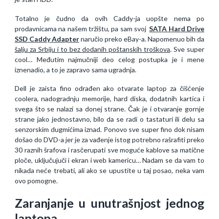
Totalno je čudno da ovih Caddy-ja uopšte nema po
prodavnicama na našem tržištu, pa sam svoj
SATA Hard Drive
SSD Caddy Adapter
naručio preko eBay-a. Napomenuo bih da
šalju za Srbiju i to bez dodanih poštanskih troškova
. Sve super
cool… Međutim najmučniji deo celog postupka je i mene
iznenadio, a to je zapravo sama ugradnja.
Dell je zaista fino odrađen ako otvarate laptop za čišćenje
coolera, nadogradnju memorije, hard diska, dodatnih kartica i
svega što se nalazi sa donej strane. Čak je i otvaranje gornje
strane jako jednostavno, bilo da se radi o tastaturi ili delu sa
senzorskim dugmićima iznad. Ponovo sve super fino dok nisam
došao do DVD-a jer je za vađenje istog potrebno rašrafiti preko
30 raznih šrafova i rasčerupati sve moguće kablove sa matične
ploče, uključujuči i ekran i web kamericu… Nadam se da vam to
nikada neće trebati, ali ako se upustite u taj posao, neka vam
ovo pomogne.
Zaranjanje u unutrašnjost jednog
laptopa