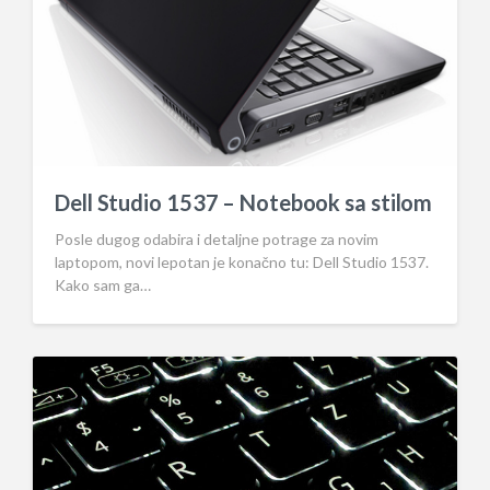
Dell Studio 1537 – Notebook sa stilom
Posle dugog odabira i detaljne potrage za novim
laptopom, novi lepotan je konačno tu: Dell Studio 1537.
Kako sam ga…