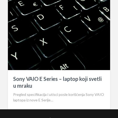
Sony VAIO E Series – laptop koji svetli
u mraku
Pregled specifikacija i utisci posle korišćenja Sony VAIO
laptopa iz nove E Serije…