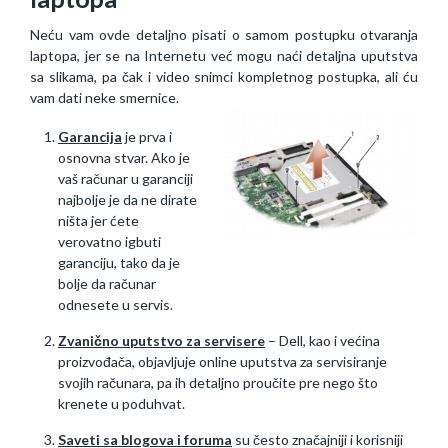
Neću vam ovde detaljno pisati o samom postupku otvaranja
laptopa, jer se na Internetu već mogu naći detaljna uputstva
sa slikama, pa čak i video snimci kompletnog postupka, ali ću
vam dati neke smernice.
Garancija
je prva i
osnovna stvar. Ako je
vaš računar u garanciji
najbolje je da ne dirate
ništa jer ćete
verovatno igbuti
garanciju, tako da je
bolje da računar
odnesete u servis.
Zvanično uputstvo za servisere
– Dell, kao i većina
proizvođača, objavljuje online uputstva za servisiranje
svojih računara, pa ih detaljno proučite pre nego što
krenete u poduhvat.
Saveti sa blogova i foruma
su često značajniji i korisniji