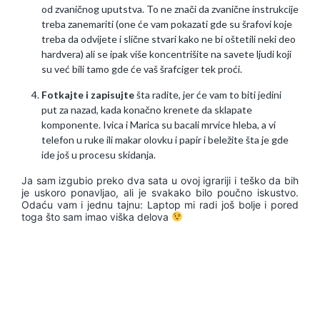
od zvaničnog uputstva. To ne znači da zvanične instrukcije
treba zanemariti (one će vam pokazati gde su šrafovi koje
treba da odvijete i slične stvari kako ne bi oštetili neki deo
hardvera) ali se ipak više koncentrišite na savete ljudi koji
su već bili tamo gde će vaš šrafciger tek proći.
Fotkajte i zapisujte
šta radite, jer će vam to biti jedini
put za nazad, kada konačno krenete da sklapate
komponente. Ivica i Marica su bacali mrvice hleba, a vi
telefon u ruke ili makar olovku i papir i beležite šta je gde
ide još u procesu skidanja.
Ja sam izgubio preko dva sata u ovoj igrariji i teško da bih
je uskoro ponavljao, ali je svakako bilo poučno iskustvo.
Odaću vam i jednu tajnu: Laptop mi radi još bolje i pored
toga što sam imao viška delova