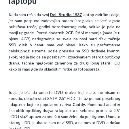
laptopu
Kada sam rešio da svoj
Dell Studio 1537
laptop zadržim i dalje,
jer sam potpuno zadovoljan radom istog iako se već lagano
približava trećoj godini bezodmornog rada, odluka je pala na
manji upgrade. Pored dodatnih 2GB RAM memorije (sada je u
njemu 4GB) nadogradnja se svela na novi hard disk, tačnije
SSD disk
o čemu sam već pisao
. Kako su performanse
celokupnog sistema, posle prelaska na SSD doživele kvantni
skok, red je bio da se pozabavim i izbacivanjem starog optičkog
drajva, tačnije njegovom zamenom za drugi (onaj stari) HDD
kako bi imao gde da skladištim fotke sa fotoaparata.
Ideja je bila da umesto DVD drajva, koji malte ne nisam ni
koristio, ubacim stari SATA 2.5″ HDD i to uz pomoć posebnog
adaptera, koji se popularno naziva
Caddy
. Pomenuti adapter
ima oblik optičkog drajva za laptop, a u sebi ima prorez za 2.5″
HDD i služi upravo za ono što sam želeo da postignem. Umesto
starog HDD-a, ubacio sam novi SSD, a na mesto DVD-a došao
je stari HDD.