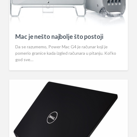
Mac je nešto najbolje što postoji
Da se razumemo, Power Mac G4 je računar koji je
pomerio granice kada izgled računara u pitanju. Kol’ko
god sve…